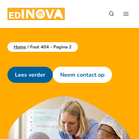
Doorgaan
naar
inhoud
Home
/
Fout 404
- Pagina 2
Lees verder
Neem contact op