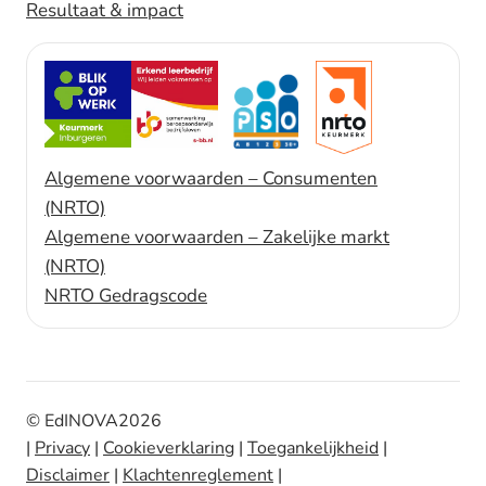
Resultaat & impact
3
Algemene voorwaarden – Consumenten
(NRTO)
Algemene voorwaarden – Zakelijke markt
(NRTO)
NRTO Gedragscode
© EdINOVA
2026
|
Privacy
|
Cookieverklaring
|
Toegankelijkheid
|
Disclaimer
|
Klachtenreglement
|