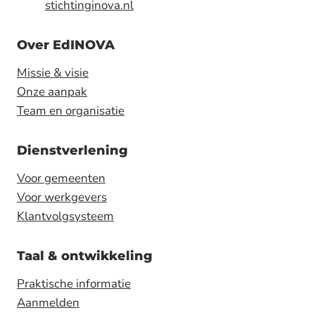
stichtinginova.nl
V
A
Over EdINOVA
b
e
Missie & visie
h
Onze aanpak
a
Team en organisatie
a
l
Dienstverlening
t
Voor gemeenten
P
Voor werkgevers
S
Klantvolgsysteem
O
T
Taal & ontwikkeling
r
e
Praktische informatie
d
Aanmelden
e