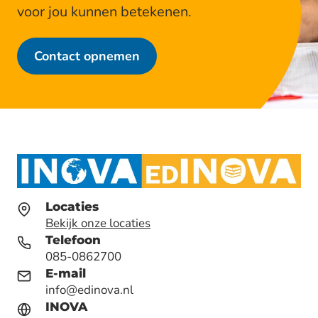
n
voor jou kunnen betekenen.
d
e
Contact opnemen
p
r
a
k
t
i
j
k
Locaties
:
Bekijk onze locaties
E
Telefoon
d
085-0862700
I
E-mail
info@edinova.nl
N
INOVA
O