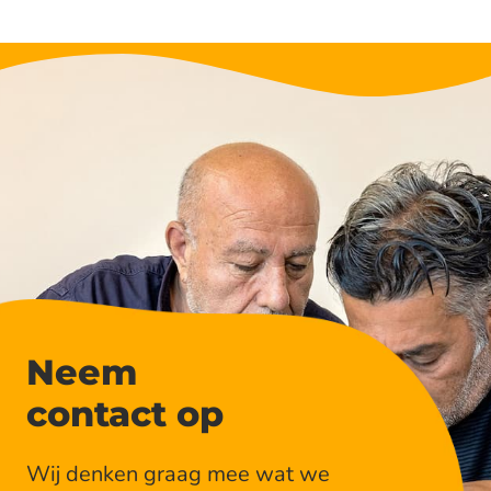
f
w
e
r
k
g
e
v
e
r
s
c
Neem
h
contact op
a
p
i
Wij denken graag mee wat we