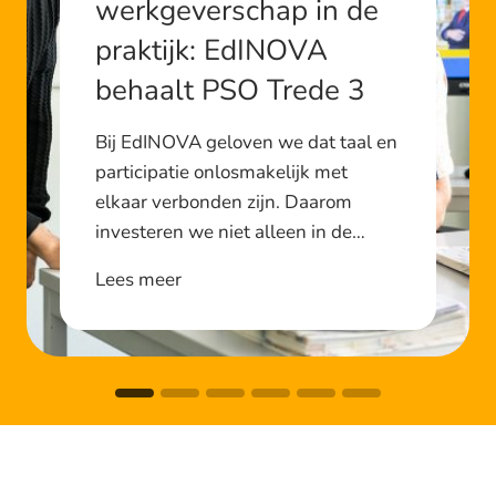
werkgeverschap in de
praktijk: EdINOVA
behaalt PSO Trede 3
Bij EdINOVA geloven we dat taal en
participatie onlosmakelijk met
elkaar verbonden zijn. Daarom
investeren we niet alleen in de…
I
Lees meer
n
c
l
u
s
i
e