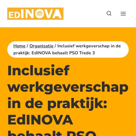
Doorgaan
naar
inhoud
Home
/
Organisatie
/
Inclusief werkgeverschap in de
praktijk: EdINOVA behaalt PSO Trede 3
Inclusief
werkgeverschap
in de praktijk:
EdINOVA
behaalt PSO