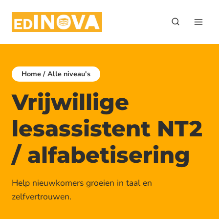
Doorgaan
naar
inhoud
Home
/
Alle niveau's
Vrijwillige
lesassistent NT2
/ alfabetisering
Help nieuwkomers groeien in taal en
zelfvertrouwen.