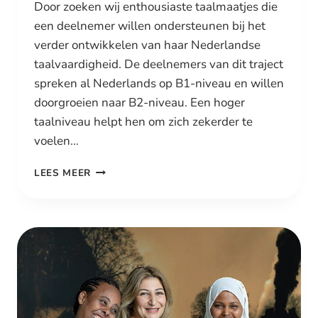
Door zoeken wij enthousiaste taalmaatjes die
een deelnemer willen ondersteunen bij het
verder ontwikkelen van haar Nederlandse
taalvaardigheid. De deelnemers van dit traject
spreken al Nederlands op B1-niveau en willen
doorgroeien naar B2-niveau. Een hoger
taalniveau helpt hen om zich zekerder te
voelen…
TAALMAATJE
LEES MEER
GEZOCHT:
SAMEN
OEFENEN
NAAR
EEN
HOGER
NIVEAU
NEDERLANDS
(B2)