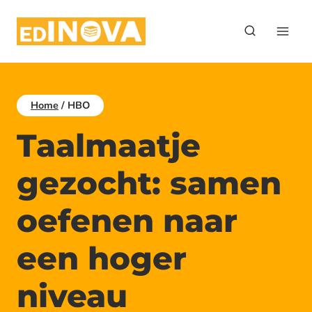
Doorgaan
naar
inhoud
Home
/
HBO
Taalmaatje
gezocht: samen
oefenen naar
een hoger
niveau