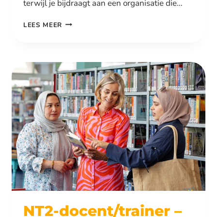
terwijl je bijdraagt aan een organisatie die…
HRM-
LEES MEER
STAGE
BIJ
INOVA
&
EDINOVA
NT2-docent/trainer –