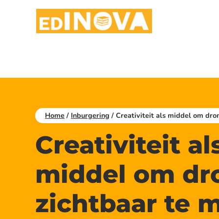
Doorgaan
naar
inhoud
Home
/
Inburgering
/
Creativiteit als middel om dr
Creativiteit al
middel om d
zichtbaar te 