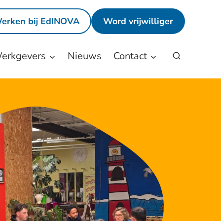
ands
erken bij EdINOVA
Word vrijwilliger
erkgevers
Nieuws
Contact