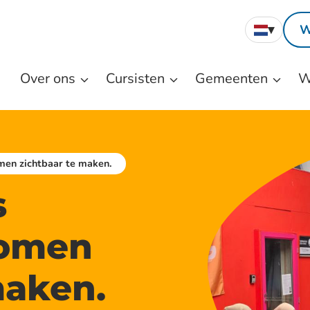
Nederl
▾
W
Over ons
Cursisten
Gemeenten
W
omen zichtbaar te maken.
s
romen
maken.